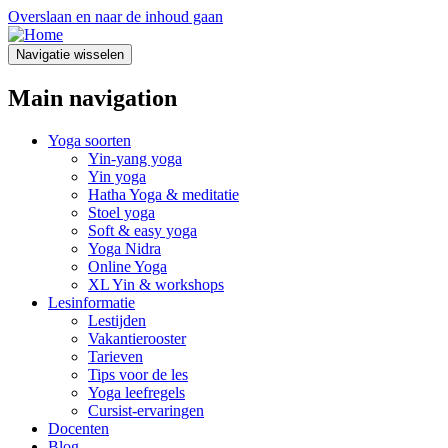
Overslaan en naar de inhoud gaan
Navigatie wisselen
Main navigation
Yoga soorten
Yin-yang yoga
Yin yoga
Hatha Yoga & meditatie
Stoel yoga
Soft & easy yoga
Yoga Nidra
Online Yoga
XL Yin & workshops
Lesinformatie
Lestijden
Vakantierooster
Tarieven
Tips voor de les
Yoga leefregels
Cursist-ervaringen
Docenten
Blog